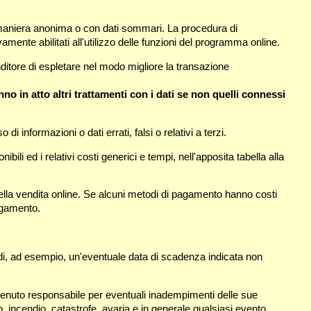
maniera anonima o con dati sommari. La procedura di
ente abilitati all'utilizzo delle funzioni del programma online.
ditore di espletare nel modo migliore la transazione
nno in atto altri trattamenti con i dati se non quelli connessi
 di informazioni o dati errati, falsi o relativi a terzi.
bili ed i relativi costi generici e tempi, nell'apposita tabella alla
 della vendita online. Se alcuni metodi di pagamento hanno costi
pagamento.
uindi, ad esempio, un'eventuale data di scadenza indicata non
ritenuto responsabile per eventuali inadempimenti delle sue
, incendio, catastrofe, avaria e in generale qualsiasi evento