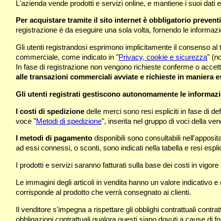
L'azienda vende prodotti e servizi online, e mantiene i suoi dati 
Per acquistare tramite il sito internet è obbligatorio preven
registrazione è da eseguire una sola volta, fornendo le informazi
Gli utenti registrandosi esprimono implicitamente il consenso al 
commerciale, come indicato in "
Privacy, cookie e sicurezza
" (n
In fase di registrazione non vengono richieste conferme o accet
alle transazioni commerciali avviate e richieste in maniera es
Gli utenti registrati gestiscono autonomamente le informazi
I costi di spedizione
delle merci sono resi espliciti in fase di def
voce "
Metodi di spedizione
", inserita nel gruppo di voci della ven
I metodi di pagamento
disponibili sono consultabili nell'apposita
ad essi connessi, o sconti, sono indicati nella tabella e resi espl
I prodotti e servizi saranno fatturati sulla base dei costi in vigore
Le immagini degli articoli in vendita hanno un valore indicativo e
corrisponde al prodotto che verrà consegnato ai clienti.
Il venditore s'impegna a rispettare gli obblighi contrattuali cont
obbligazioni contrattuali qualora questi siano dovuti a cause di f