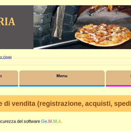
r il login
mo
Menu
 di vendita (registrazione, acquisti, sped
i sicurezza del software
Ge.
M.
M.
A.