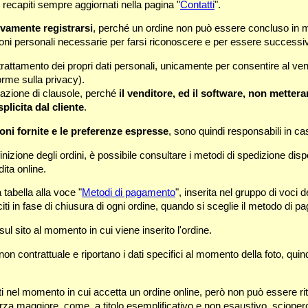
e recapiti sempre aggiornati nella pagina "
Contatti
".
tivamente registrarsi
, perché un ordine non può essere concluso in 
oni personali necessarie per farsi riconoscere e per essere successivam
trattamento dei propri dati personali, unicamente per consentire al ven
orme sulla privacy).
tazione di clausole, perché
il venditore, ed il software, non mettera
plicita dal cliente
.
oni fornite e le preferenze espresse
, sono quindi responsabili in caso
inizione degli ordini, è possibile consultare i metodi di spedizione disponi
dita online.
 tabella alla voce "
Metodi di pagamento
", inserita nel gruppo di voci
iciti in fase di chiusura di ogni ordine, quando si sceglie il metodo di 
 sul sito al momento in cui viene inserito l'ordine.
 non contrattuale e riportano i dati specifici al momento della foto, q
ratti nel momento in cui accetta un ordine online, però non può essere 
orza maggiore, come, a titolo esemplificativo e non esaustivo, sciopero