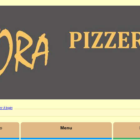
r il login
mo
Menu