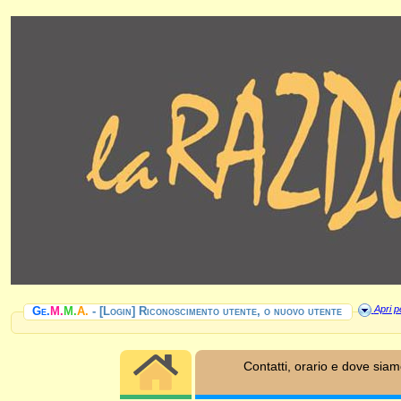
Apri pe
Ge.
M.
M.
A.
- [Login] Riconoscimento utente, o nuovo utente
Contatti, orario e dove sia