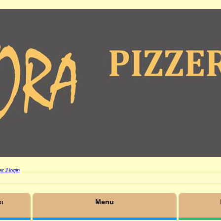
r il login
mo
Menu