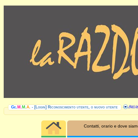
Apri pe
Ge.
M.
M.
A.
- [Login] Riconoscimento utente, o nuovo utente
Contatti, orario e dove sia